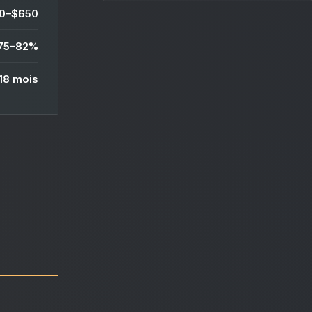
0–$650
75–82%
18 mois