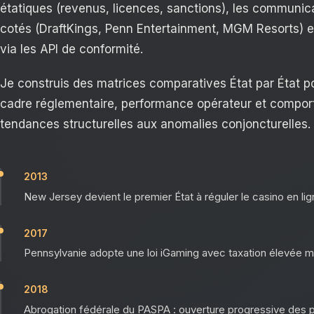
étatiques (revenus, licences, sanctions), les communic
cotés (DraftKings, Penn Entertainment, MGM Resorts) e
via les API de conformité.
Je construis des matrices comparatives État par État pou
cadre réglementaire, performance opérateur et comporte
tendances structurelles aux anomalies conjoncturelles.
2013
New Jersey devient le premier État à réguler le casino en l
2017
Pennsylvanie adopte une loi iGaming avec taxation élevée 
2018
Abrogation fédérale du PASPA : ouverture progressive des par