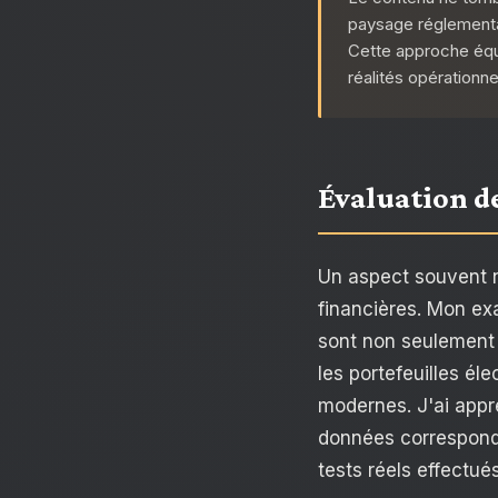
paysage réglementair
Cette approche équ
réalités opérationne
Évaluation de
Un aspect souvent n
financières. Mon ex
sont non seulement à
les portefeuilles é
modernes. J'ai appré
données corresponde
tests réels effectué