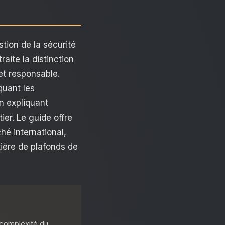
tion de la sécurité
raite la distinction
et responsable.
quant les
n expliquant
er. Le guide offre
hé international,
ière de plafonds de
 complexité du