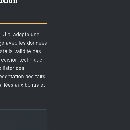
ation
e. J'ai adopté une
page avec les données
té la validité des
récision technique
lister des
ésentation des faits,
s liées aux bonus et