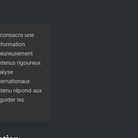
e consacre une
information
lheureusement
ntenus rigoureux
nalyse
ternationaux
ontenu répond aux
 guider les