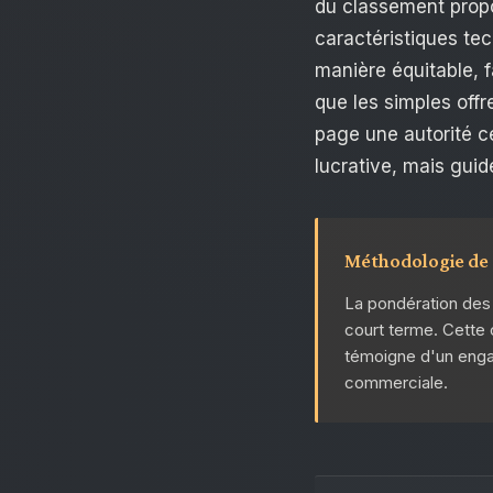
du classement propos
caractéristiques te
manière équitable, f
que les simples off
page une autorité ce
lucrative, mais guid
Méthodologie de
La pondération des cr
court terme. Cette 
témoigne d'un engag
commerciale.