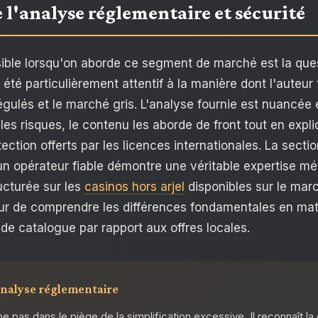
 l'analyse réglementaire et sécurité
sible lorsqu'on aborde ce segment de marché est la ques
ai été particulièrement attentif à la manière dont l'auteur t
gulés et le marché gris. L'analyse fournie est nuancée 
 les risques, le contenu les aborde de front tout en expli
tion offerts par les licences internationales. La sectio
n opérateur fiable démontre une véritable expertise méti
ucturée sur les
casinos hors arjel
disponibles sur le marc
ur de comprendre les différences fondamentales en mat
 de catalogue par rapport aux offres locales.
'analyse réglementaire
 pas dans le piège de la simplification excessive. Il reconnaît la