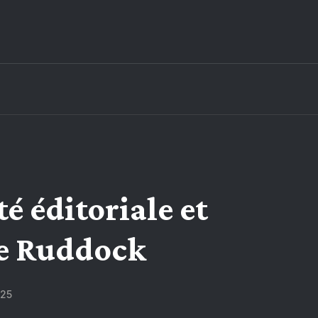
é éditoriale et
ve Ruddock
025